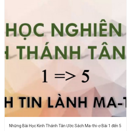
Những Bài Học Kinh Thánh Tân Ước Sách Ma-thi-ơ Bài 1 đến 5