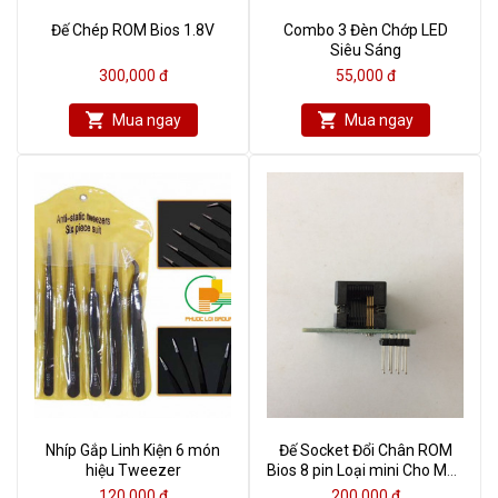
Đế Chép ROM Bios 1.8V
Combo 3 Đèn Chớp LED
Siêu Sáng
300,000 đ
55,000 đ
Mua ngay
Mua ngay
Nhíp Gắp Linh Kiện 6 món
Đế Socket Đổi Chân ROM
hiệu Tweezer
Bios 8 pin Loại mini Cho Máy
Nạp Rom
120,000 đ
200,000 đ