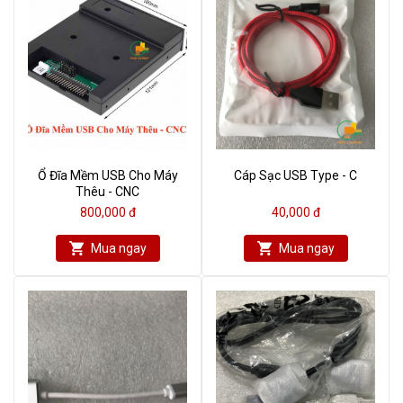
Ổ Đĩa Mềm USB Cho Máy
Cáp Sạc USB Type - C
Thêu - CNC
800,000 đ
40,000 đ
Mua ngay
Mua ngay