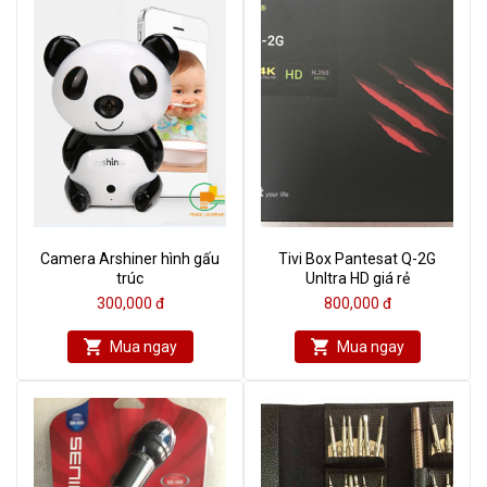
Camera Arshiner hình gấu
Tivi Box Pantesat Q-2G
trúc
Unltra HD giá rẻ
300,000 đ
800,000 đ
Mua ngay
Mua ngay