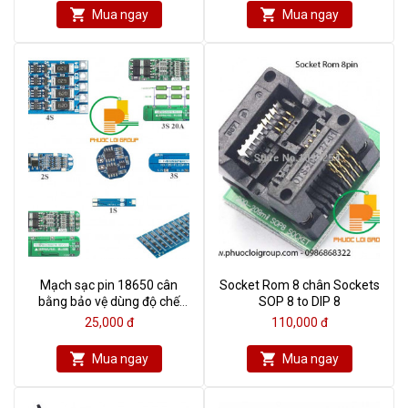
Mua ngay
Mua ngay
Mạch sạc pin 18650 cân
Socket Rom 8 chân Sockets
bằng bảo vệ dùng độ chế
SOP 8 to DIP 8
cell pin laptop
25,000 đ
110,000 đ
Mua ngay
Mua ngay