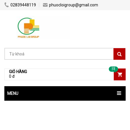
02839448119
phuocloigroup@gmail.com
[0]
GIỎ HÀNG
0 đ
MENU