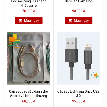
Cốc sạc cổng USB hàng
Đèn Bàn Cảm Ứng
Nhật giá rẻ
70,000 đ
90,000 đ
Mua ngay
Mua ngay
Cáp sạc cao cấp dành cho
Cáp sạc Lightning Orico USB
Androi và iphone thương
3.0
hiệu Miniso Nhật Bản
68,000 đ
95,000 đ